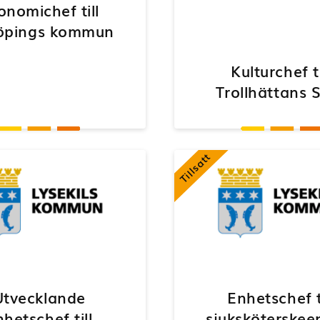
onomichef till
öpings kommun
Kulturchef ti
Trollhättans 
Tillsatt
Utvecklande
Enhetschef t
nhetschef till
sjuksköterskee