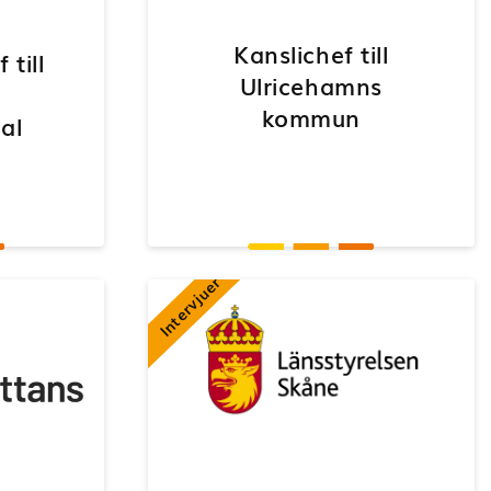
Kanslichef till
 till
Ulricehamns
kommun
al
Intervjuer