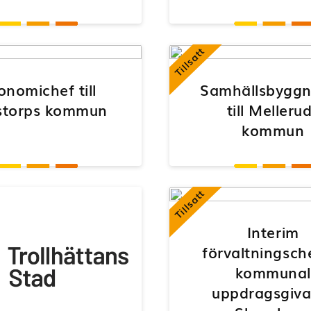
Tillsatt
onomichef till
Samhällsbyggn
storps kommun
till Melleru
kommun
Tillsatt
Interim
förvaltningschef
kommunal
uppdragsgiva