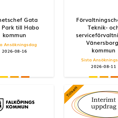
hetschef Gata
Förvaltningschef
 Park till Habo
Teknik- oc
kommun
serviceförvalt
Vänersborg
ta Ansökningsdag
kommun
2026-08-16
Sista Ansökning
2026-08-11
Tillsatt