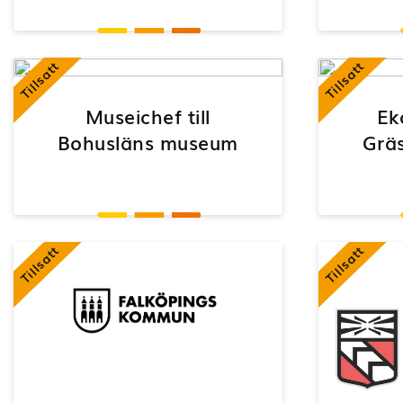
Tillsatt
Tillsatt
Museichef till
Ek
Bohusläns museum
Grä
Tillsatt
Tillsatt