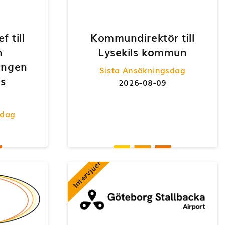
 till
Kommundirektör till
h
Lysekils kommun
ningen
Sista Ansökningsdag
s
2026-08-09
sdag
Intervjuer