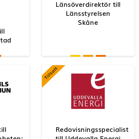
Länsöverdirektör till
Länsstyrelsen
Skåne
ll
Stad
Tillsatt
ill
Redovisningsspecialist
nheten;
till Uddevalla Energi