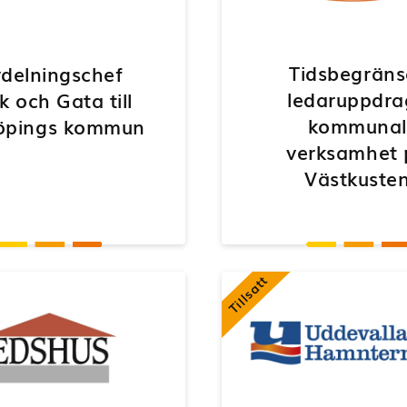
Tidsbegräns
delningschef
ledaruppdra
k och Gata till
kommunal
öpings kommun
verksamhet 
Västkuste
Tillsatt