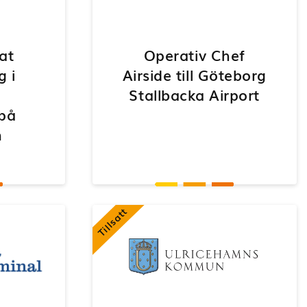
at
Operativ Chef
g i
Airside till Göteborg
Stallbacka Airport
på
n
Tillsatt