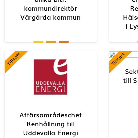
kommundirektör
Re
Vårgårda kommun
Häls
i L
Tillsatt
Tillsatt
Sek
till
Affärsområdeschef
Renhållning till
Uddevalla Energi