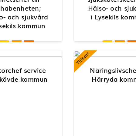
habenheten;
Hälso- och sju
o- och sjukvård
i Lysekils ko
ysekils kommun
Tillsatt
torchef service
Näringslivschef
 Skövde kommun
Härryda kom