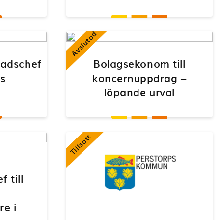
Avslutad
adschef
Bolagsekonom till
ds
koncernuppdrag –
löpande urval
Tillsatt
 till
re i