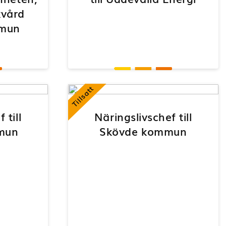
kvård
mmun
Tillsatt
 till
Näringslivschef till
mun
Skövde kommun