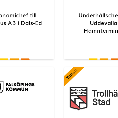
onomichef till
Underhållschef
us AB i Dals-Ed
Uddevalla
Hamntermin
Tillsatt