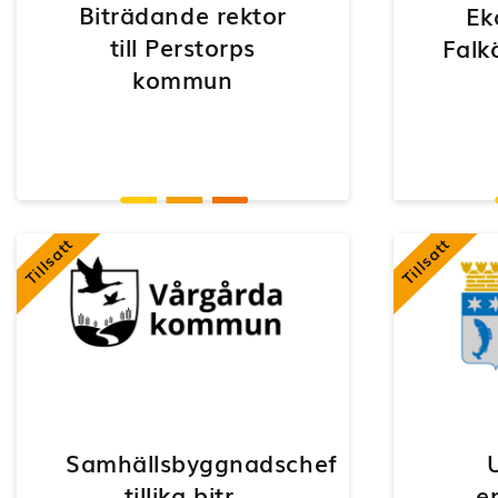
Biträdande rektor
Ek
till Perstorps
Falk
kommun
Tillsatt
Tillsatt
Samhällsbyggnadschef
tillika bitr.
e