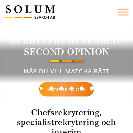
SOLUM SEARCH
REKRYTERING-SEARCH-
SECOND OPINION
NÄR DU VILL MATCHA RÄTT
KONTAKTA OSS
1
2
3
4
5
6
Chefsrekrytering,
specialistrekrytering och
interim