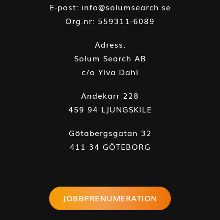
E-post:
info@solumsearch.se
Org.nr: 559311-6089
Adress:
Solum Search AB
c/o Ylva Dahl
Andekärr 228
459 94 LJUNGSKILE
Götabergsgatan 32
411 34 GÖTEBORG
JOBBPRENUMERATION