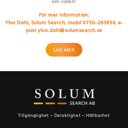
om rollen!
För mer information:
Ylva Dahl, Solum Search; mobil 0730–263834, e-
post
ylva.dahl@solumsearch.se
LÄS MER
Tillgänglighet – Delaktighet – Hållbarhet