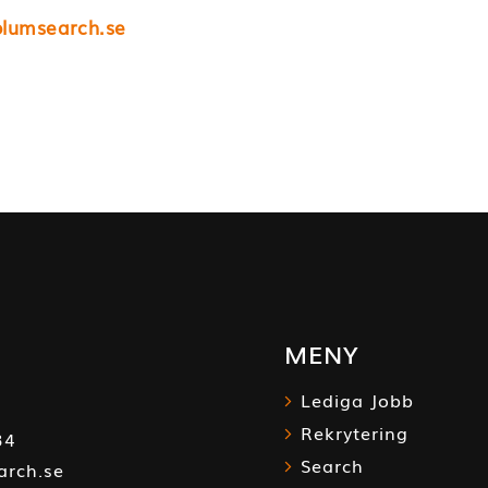
olumsearch.se
MENY
Lediga Jobb
Rekrytering
34
Search
arch.se