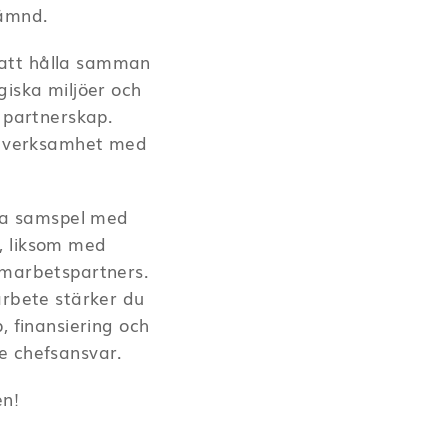
nämnd.
 att hålla samman
giska miljöer och
a partnerskap.
en verksamhet med
ära samspel med
, liksom med
amarbetspartners.
arbete stärker du
, finansiering och
de chefsansvar.
en!