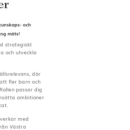
er
kunskaps- och
ing möts!
 strategiskt
da och utveckla
llsrelevans, där
att fler barn och
 Rollen passar dig
omsätta ambitioner
tat.
 verkar med
rån Västra