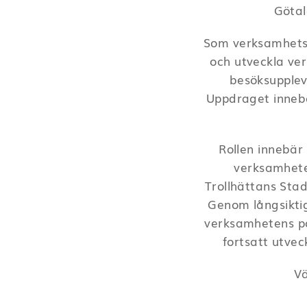
Götal
Som verksamhetsc
och utveckla ver
besöksuppleve
Uppdraget innebä
Rollen innebär
verksamhete
Trollhättans Sta
Genom långsiktig
verksamhetens pos
fortsatt utvec
Vä