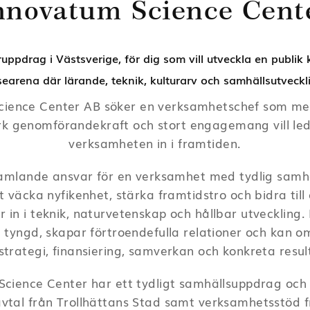
nnovatum Science Cent
ruppdrag i Västsverige,
för dig som vill
utveckla
en publik 
searena där lärande, teknik, kulturarv och samhällsutveckl
cience Center AB söker en verksamhetschef som med
rk genomförandekraft och stort engagemang vill le
verksamheten in i framtiden.
samlande ansvar för en verksamhet med tydlig samhä
 väcka nyfikenhet, stärka framtidstro och bidra till 
 in i teknik, naturvetenskap och hållbar utveckling.
 tyngd, skapar förtroendefulla relationer och kan 
l strategi, finansiering, samverkan och konkreta resul
Science Center har ett tydligt samhällsuppdrag och
vtal från Trollhättans Stad samt verksamhetsstöd f