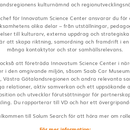
andsregionens kulturnämnd och regionutvecklings
hef för Innovatum Science Center ansvarar du för
ksamhetens olika delar – från utställningar, pedago
lser till kulturarv, externa uppdrag och strategisk
r att skapa riktning, samordning och framdrift i 
många kontaktytor och stor samhällsrelevans.
 också att företräda Innovatum Science Center i n
r i den omgivande miljön, såsom Saab Car Museum
d, Västra Götalandsregionen och andra relevanta s
a relationer, aktiv samverkan och ett uppsökande 
ition och utvecklar förutsättningar för partnerskap
kling. Du rapporterar till VD och har ett övergripan
lkommen till Solum Search för att höra mer om roll
För mer information: