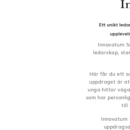
I
Ett unikt
leda
upplevel
Innovatum S
ledarskap, sta
Här får du ett 
uppdraget är att
unga hittar vägar
som har personlig
til
Innovatum 
uppdragsa