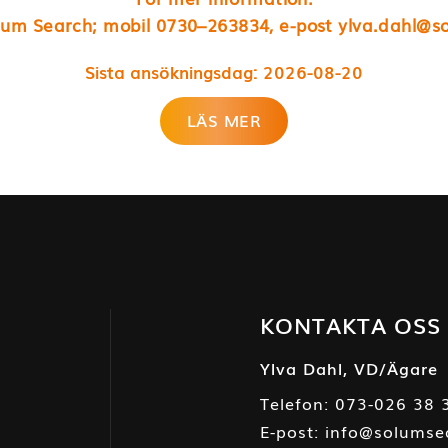
olum Search; mobil 0730–263834, e-post
ylva.dahl@s
Sista ansökningsdag:
2026-08-20
LÄS MER
KONTAKTA OSS
Ylva Dahl, VD/Ägare
Telefon:
073-026 38 
E-post:
info@solumse